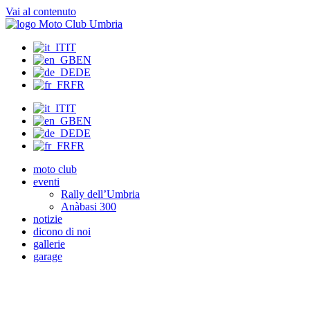
Vai al contenuto
IT
EN
DE
FR
IT
EN
DE
FR
moto club
eventi
Rally dell’Umbria
Anàbasi 300
notizie
dicono di noi
gallerie
garage